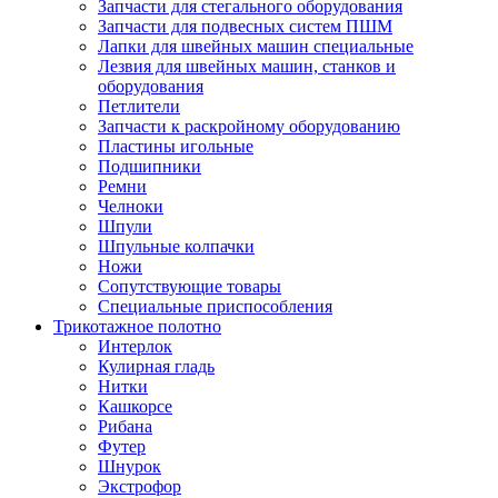
Запчасти для стегального оборудования
Запчасти для подвесных систем ПШМ
Лапки для швейных машин специальные
Лезвия для швейных машин, станков и
оборудования
Петлители
Запчасти к раскройному оборудованию
Пластины игольные
Подшипники
Ремни
Челноки
Шпули
Шпульные колпачки
Ножи
Сопутствующие товары
Специальные приспособления
Трикотажное полотно
Интерлок
Кулирная гладь
Нитки
Кашкорсе
Рибана
Футер
Шнурок
Экстрофор