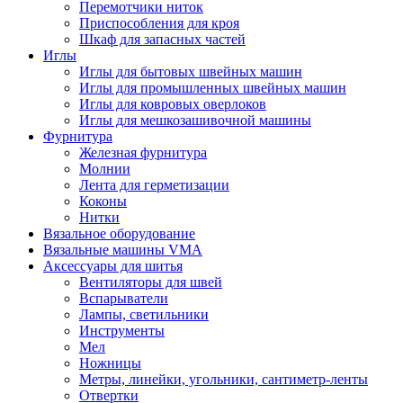
Перемотчики ниток
Приспособления для кроя
Шкаф для запасных частей
Иглы
Иглы для бытовых швейных машин
Иглы для промышленных швейных машин
Иглы для ковровых оверлоков
Иглы для мешкозашивочной машины
Фурнитура
Железная фурнитура
Молнии
Лента для герметизации
Коконы
Нитки
Вязальное оборудование
Вязальные машины VMA
Аксессуары для шитья
Вентиляторы для швей
Вспарыватели
Лампы, светильники
Инструменты
Мел
Ножницы
Метры, линейки, угольники, сантиметр-ленты
Отвертки