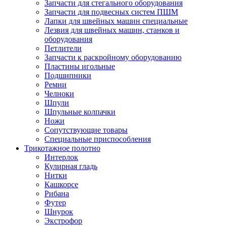
Запчасти для стегального оборудования
Запчасти для подвесных систем ПШМ
Лапки для швейных машин специальные
Лезвия для швейных машин, станков и
оборудования
Петлители
Запчасти к раскройному оборудованию
Пластины игольные
Подшипники
Ремни
Челноки
Шпули
Шпульные колпачки
Ножи
Сопутствующие товары
Специальные приспособления
Трикотажное полотно
Интерлок
Кулирная гладь
Нитки
Кашкорсе
Рибана
Футер
Шнурок
Экстрофор