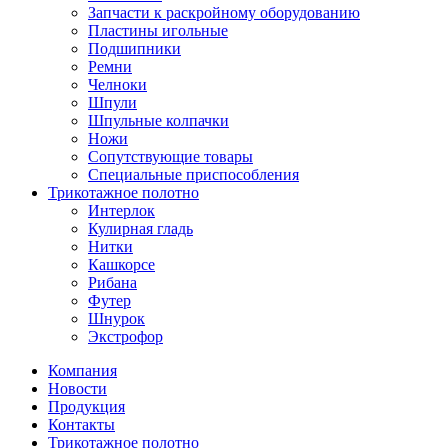
Запчасти к раскройному оборудованию
Пластины игольные
Подшипники
Ремни
Челноки
Шпули
Шпульные колпачки
Ножи
Сопутствующие товары
Специальные приспособления
Трикотажное полотно
Интерлок
Кулирная гладь
Нитки
Кашкорсе
Рибана
Футер
Шнурок
Экстрофор
Компания
Новости
Продукция
Контакты
Трикотажное полотно